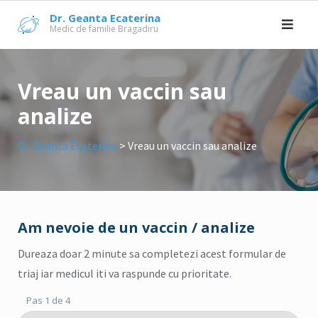
Skip
Dr. Geanta Ecaterina
to
Medic de familie Bragadiru
content
Vreau un vaccin sau
analize
Dr. Geanta Ecaterina
>
Vreau un vaccin sau analize
Am nevoie de un vaccin / analize
Dureaza doar 2 minute sa completezi acest formular de
triaj iar medicul iti va raspunde cu prioritate.
Pas 1 de 4