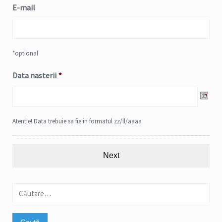
E-mail
*optional
Data nasterii
*
Date
Atentie! Data trebuie sa fie in formatul zz/ll/aaaa
Format:
DD
slash
MM
slash
Caută
YYYY
după: