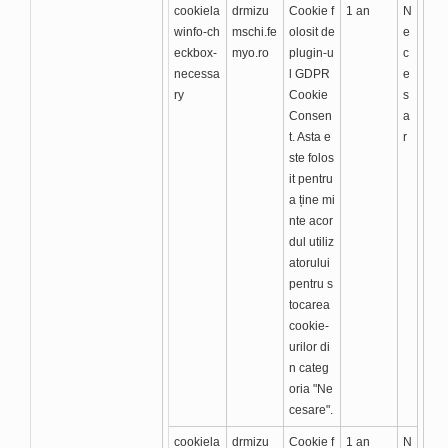
cookiela
drmizu
Cookie f
1 an
N
winfo-ch
mschi.fe
olosit de
e
eckbox-
myo.ro
plugin-u
c
necessa
l GDPR
e
ry
Cookie
s
Consen
a
t. Asta e
r
ste folos
it pentru
a ține mi
nte acor
dul utiliz
atorului
pentru s
tocarea
cookie-
urilor di
n categ
oria "Ne
cesare".
cookiela
drmizu
Cookie f
1 an
N