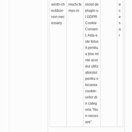
winfo-ch
mschi.fe
olosit de
e
eckbox-
myo.ro
plugin-u
c
non-nec
l GDPR
e
essary
Cookie
s
Consen
a
t. Asta e
r
ste folos
it pentru
a ține mi
nte acor
dul utiliz
atorului
pentru s
tocarea
cookie-
urilor di
n categ
oria "No
n-neces
are".