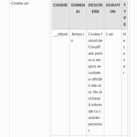
Cookie-uri
COOKIE
DOMEN
DESCRI
DURATI
T
IU
ERE
ON
Y
P
E
__cfduid
.femyo.r
Cookie f
1 an
N
o
olosit de
e
CloudF
c
are pent
e
ru a asi
s
gura se
a
curitate
r
a utilizăr
ii site-ul
ui. Nu st
ocheaz
ă inform
ații cu c
aracter
persona
l.