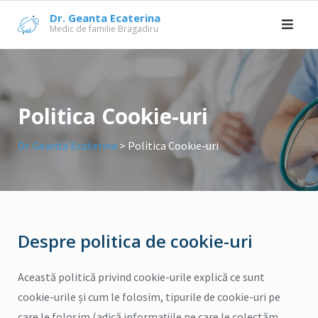
Skip
Dr. Geanta Ecaterina
to
Medic de familie Bragadiru
content
Politica Cookie-uri
Dr. Geanta Ecaterina
>
Politica Cookie-uri
Despre politica de cookie-uri
Această politică privind cookie-urile explică ce sunt
cookie-urile și cum le folosim, tipurile de cookie-uri pe
care le folosim (adică informațiile pe care le colectăm